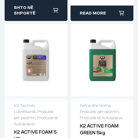
SHTO NË
SHPORTË
READ MORE
K2 Technic
,
Fellne dhe Goma
,
Lubrifikantë
,
Produkte
Produkte për pastrim
,
për pastrim
,
Produkte të
Produkte të Autolarjeve
Autolarjeve
K2 ACTIVE FOAM
K2 ACTIVE FOAM 5
GREEN 5kg