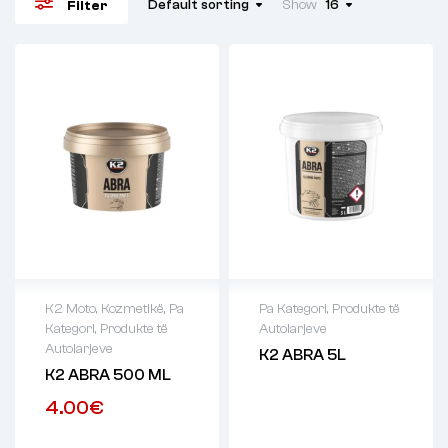
Default sorting
Show
16
Filter
K2 Moto
,
Kozmetikë
,
Pa
Pa Kategori
,
Produkte të
Kategori
,
Produkte të
Autolarjeve
Autolarjeve
K2 ABRA 5L
K2 ABRA 500 ML
4.00
€