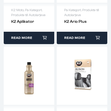
K2 Moto
,
Pa Kategori
,
Pa Kategori
,
Produkte të
Produkte të Autolarjeve
Autolarjeve
K2 Aplikator
K2 Ario Plus
READ MORE
READ MORE