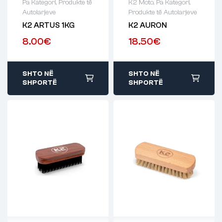
Pa Kategori
,
Produkte të
K2 Moto
,
Pa Kategori
,
Autolarjeve
Produkte të Autolarjeve
K2 ARTUS 1KG
K2 AURON
8.00
€
18.50
€
SHTO NË
SHTO NË
SHPORTË
SHPORTË