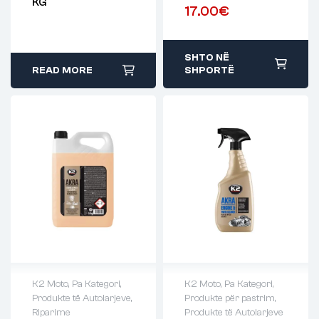
KG
17.00
€
SHTO NË
READ MORE
SHPORTË
K2 Moto
,
Pa Kategori
,
K2 Moto
,
Pa Kategori
,
Produkte të Autolarjeve
,
Produkte për pastrim
,
Riparime
Produkte të Autolarjeve