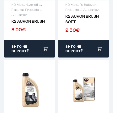
K2 Moto
,
Kozmetikë
,
K2 Moto
,
Pa Kategori
,
Plastikat
,
Produkte të
Produkte të Autolarjeve
Autolarjeve
K2 AURON BRUSH
K2 AURON BRUSH
SOFT
3.00
€
2.50
€
SHTO NË
SHTO NË
SHPORTË
SHPORTË