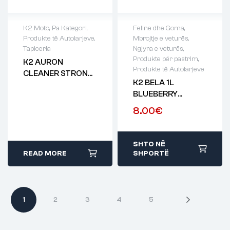
K2 Moto
,
Pa Kategori
,
Fellne dhe Goma
,
Produkte të Autolarjeve
,
Mbrojtje e veturës
,
Tapiceria
Ngjyra e veturës
,
Produkte për pastrim
,
K2 AURON
Produkte të Autolarjeve
CLEANER STRONG
K2 BELA 1L
1L
BLUEBERRY
Fragrant Active
8.00
€
Foam With A
Neutral PH
SHTO NË
READ MORE
SHPORTË
1
2
3
4
5