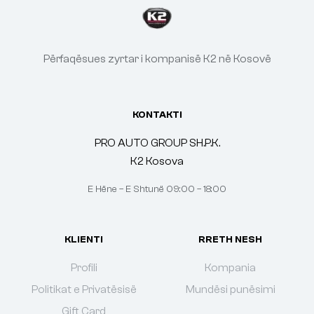
Përfaqësues zyrtar i kompanisë K2 në Kosovë
KONTAKTI
PRO AUTO GROUP SH.P.K.
K2 Kosova
E Hëne – E Shtunë 09:00 – 18:00
KLIENTI
RRETH NESH
Profili
Kompania
Politikat e Privatësisë
Mundësi punësimi
Gift Card