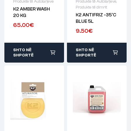
Produkte të Autolarjeve
Produkte të Autolarjeve
,
Produkte të dimrit
K2 AMBER WASH
K2 ANTIFRIZ -35°C
20 KG
BLUE 5L
65.00
€
9.50
€
SHTO NË
SHTO NË
SHPORTË
SHPORTË