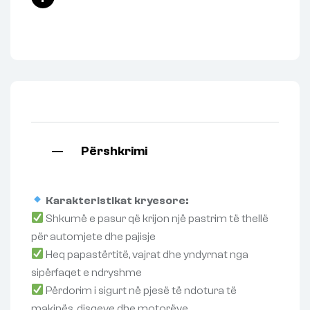
Facebook
Përshkrimi
Karakteristikat kryesore:
Shkumë e pasur që krijon një pastrim të thellë
për automjete dhe pajisje
Heq papastërtitë, vajrat dhe yndyrnat nga
sipërfaqet e ndryshme
Përdorim i sigurt në pjesë të ndotura të
makinës, disqeve dhe motorëve