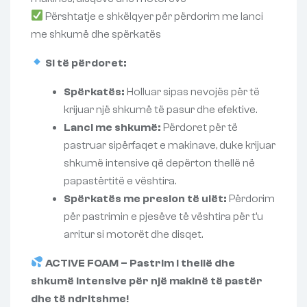
Përshtatje e shkëlqyer për përdorim me lanci
me shkumë dhe spërkatës
Si të përdoret:
Spërkatës:
Holluar sipas nevojës për të
krijuar një shkumë të pasur dhe efektive.
Lanci me shkumë:
Përdoret për të
pastruar sipërfaqet e makinave, duke krijuar
shkumë intensive që depërton thellë në
papastërtitë e vështira.
Spërkatës me presion të ulët:
Përdorim
për pastrimin e pjesëve të vështira për t’u
arritur si motorët dhe disqet.
ACTIVE FOAM – Pastrim i thellë dhe
shkumë intensive për një makinë të pastër
dhe të ndritshme!