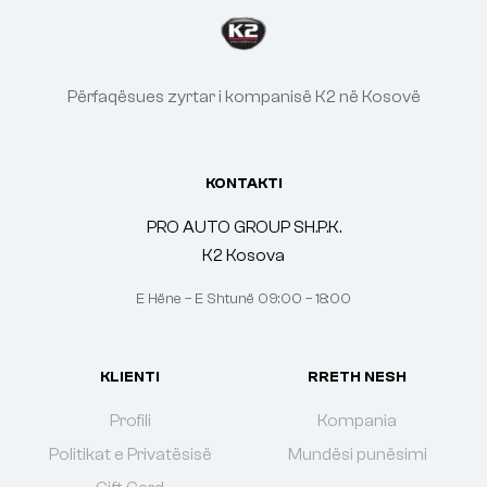
Përfaqësues zyrtar i kompanisë K2 në Kosovë
KONTAKTI
PRO AUTO GROUP SH.P.K.
K2 Kosova
E Hëne – E Shtunë 09:00 – 18:00
KLIENTI
RRETH NESH
Profili
Kompania
Politikat e Privatësisë
Mundësi punësimi