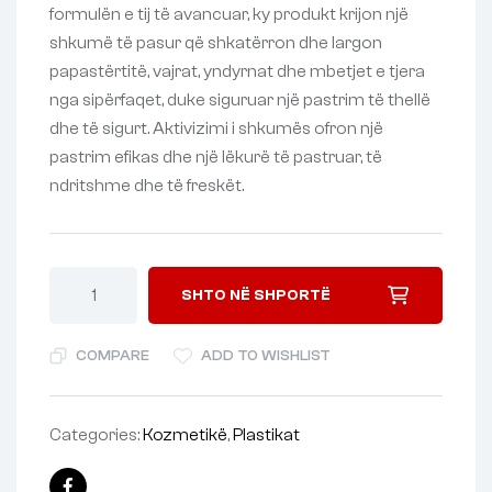
formulën e tij të avancuar, ky produkt krijon një
shkumë të pasur që shkatërron dhe largon
papastërtitë, vajrat, yndyrnat dhe mbetjet e tjera
nga sipërfaqet, duke siguruar një pastrim të thellë
dhe të sigurt. Aktivizimi i shkumës ofron një
pastrim efikas dhe një lëkurë të pastruar, të
ndritshme dhe të freskët.
SHTO NË SHPORTË
COMPARE
ADD TO WISHLIST
Categories:
Kozmetikë
,
Plastikat