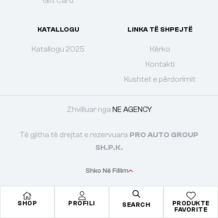
Gift Card
KATALLOGU
LINKA TË SHPEJTË
Katallogu 2025
Kërko
Kontakti
Kushtet e përdorimit
Zhvilluar nga
NE AGENCY
Të gjitha të drejtat e rezervuara
PRO AUTO GROUP
SH.P.K.
Shko Në Fillim
SHOP
PROFILI
PRODUKTE
SEARCH
FAVORITE