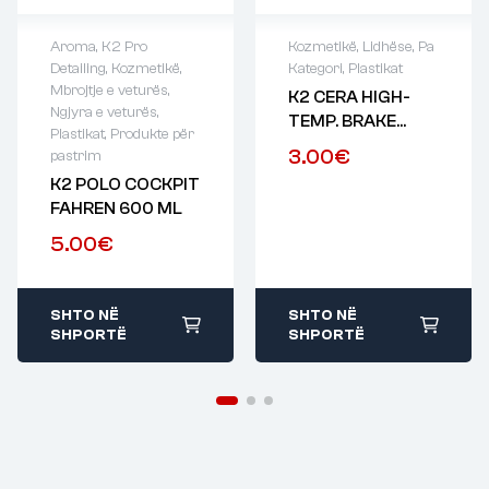
Aroma
,
K2 Pro
Kozmetikë
,
Lidhëse
,
Pa
Detailing
,
Kozmetikë
,
Kategori
,
Plastikat
Mbrojtje e veturës
,
K2 CERA HIGH-
Ngjyra e veturës
,
TEMP. BRAKE
Plastikat
,
Produkte për
GREASE 100ML
3.00
€
pastrim
K2 POLO COCKPIT
FAHREN 600 ML
5.00
€
SHTO NË
SHTO NË
SHPORTË
SHPORTË