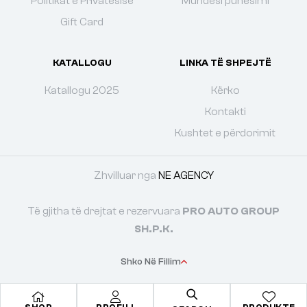
Politikat e Privatësisë
Mundësi punësimi
Gift Card
KATALLOGU
LINKA TË SHPEJTË
Katallogu 2025
Kërko
Kontakti
Kushtet e përdorimit
Zhvilluar nga
NE AGENCY
Të gjitha të drejtat e rezervuara
PRO AUTO GROUP
SH.P.K.
Shko Në Fillim