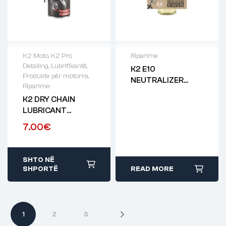
K2 Moto
,
K2 Pro
Riparime
Detailing
,
Lubrifikantë
,
K2 E10
Produkte për motorra
,
NEUTRALIZER
Riparime
Koncentrat 10ML
K2 DRY CHAIN ​​
LUBRICANT
400ML
7.00
€
SHTO NË
SHPORTË
READ MORE
1
2
3