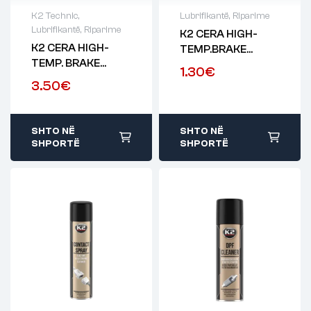
K2 Technic
,
Lubrifikantë
,
Riparime
Lubrifikantë
,
Riparime
K2 CERA HIGH-
K2 CERA HIGH-
TEMP.BRAKE
TEMP. BRAKE
GREASE 15ML
1.30
€
GREASE 100ml
3.50
€
SHTO NË
SHTO NË
SHPORTË
SHPORTË