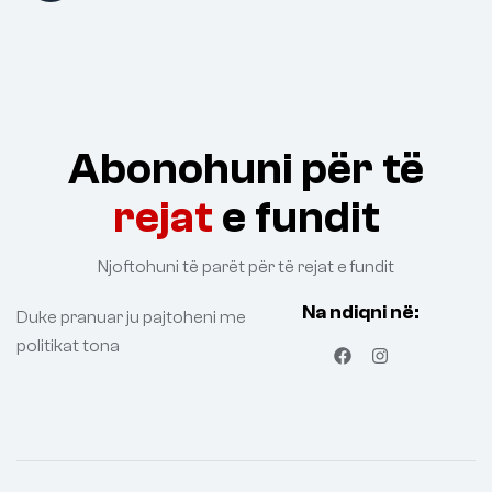
Abonohuni për të
rejat
e fundit
Njoftohuni të parët për të rejat e fundit
Na ndiqni në:
Duke pranuar ju pajtoheni me
politikat tona