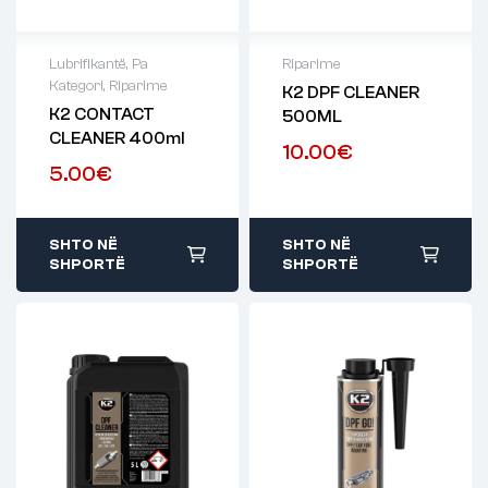
Lubrifikantë
,
Pa
Riparime
Kategori
,
Riparime
K2 DPF CLEANER
K2 CONTACT
500ML
CLEANER 400ml
10.00
€
5.00
€
SHTO NË
SHTO NË
SHPORTË
SHPORTË