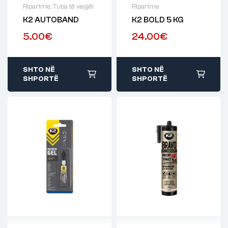
Riparime
,
Tuba të vegjël
Riparime
K2 AUTOBAND
K2 BOLD 5 KG
5.00
€
24.00
€
SHTO NË
SHTO NË
SHPORTË
SHPORTË