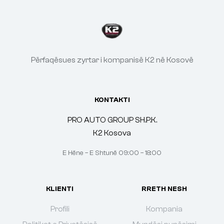
Përfaqësues zyrtar i kompanisë K2 në Kosovë
KONTAKTI
PRO AUTO GROUP SH.P.K.
K2 Kosova
E Hëne – E Shtunë 09:00 – 18:00
KLIENTI
RRETH NESH
Profili
Kompania