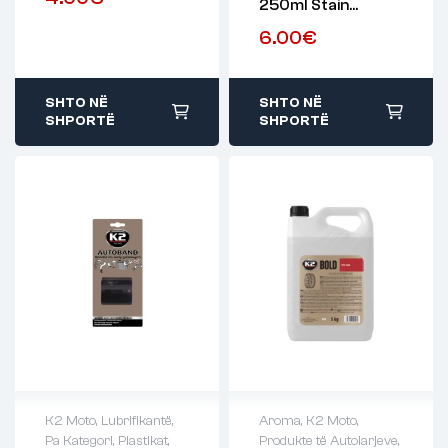
250ml Stain
Remover, Glue
6.00
€
Remover
SHTO NË
SHTO NË
SHPORTË
SHPORTË
K2 Moto
,
Lubrifikantë
,
Aroma
,
K2 Moto
,
Pa Kategori
,
Plastikat
,
Produkte të Autolarjeve
,