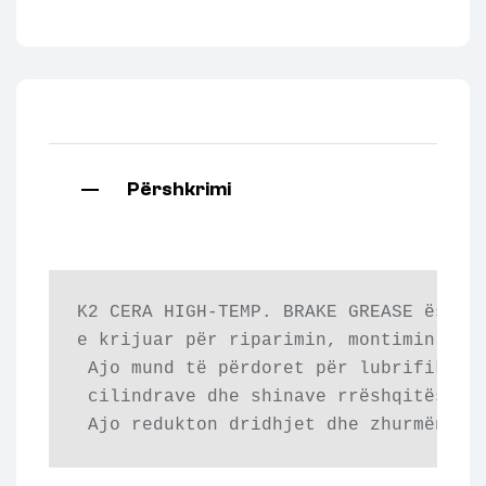
Përshkrimi
K2 CERA HIGH-TEMP. BRAKE GREASE është 
e krijuar për riparimin, montimin dhe 
 Ajo mund të përdoret për lubrifikimin
 cilindrave dhe shinave rrëshqitëse të
 Ajo redukton dridhjet dhe zhurmën (f