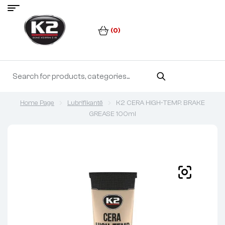
(0)
Home Page
Lubrifikantë
K2 CERA HIGH-TEMP. BRAKE
GREASE 100ml