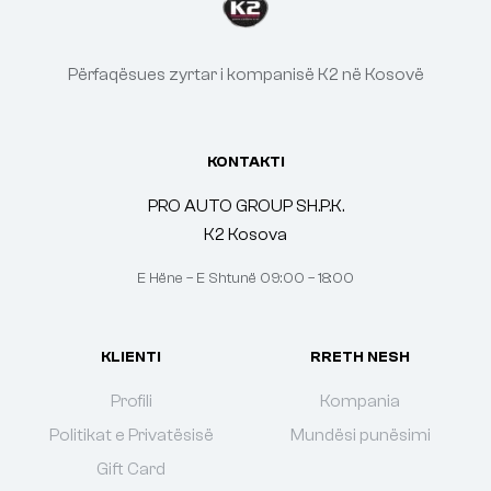
Përfaqësues zyrtar i kompanisë K2 në Kosovë
KONTAKTI
PRO AUTO GROUP SH.P.K.
K2 Kosova
E Hëne – E Shtunë 09:00 – 18:00
KLIENTI
RRETH NESH
Profili
Kompania
Politikat e Privatësisë
Mundësi punësimi
Gift Card