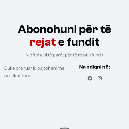
Abonohuni për të
rejat
e fundit
Njoftohuni të parët për të rejat e fundit
Na ndiqni në:
Duke pranuar ju pajtoheni me
politikat tona