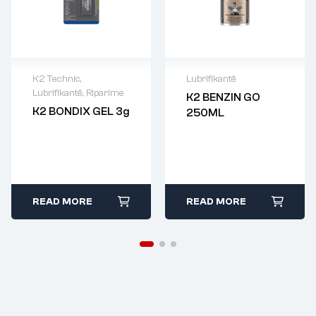
K2 Technic
,
Lubrifikantë
Lubrifikantë
,
Riparime
K2 BENZIN GO
K2 BONDIX GEL 3g
250ML
READ MORE
READ MORE