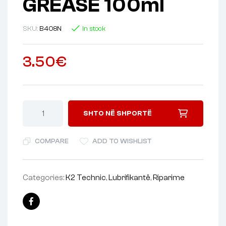
GREASE 100ml
SKU:
B408N
In stock
3.50
€
SHTO NË SHPORTË
COMPARE
ADD TO WISHLIST
Categories:
K2 Technic
,
Lubrifikantë
,
Riparime
Facebook