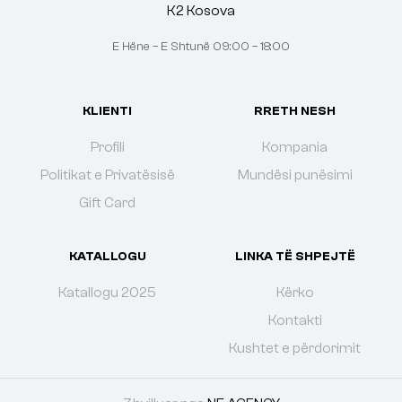
K2 Kosova
E Hëne – E Shtunë 09:00 – 18:00
KLIENTI
RRETH NESH
Profili
Kompania
Politikat e Privatësisë
Mundësi punësimi
Gift Card
KATALLOGU
LINKA TË SHPEJTË
Katallogu 2025
Kërko
Kontakti
Kushtet e përdorimit