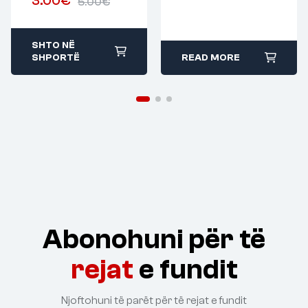
3.00
€
5.00
€
SHTO NË
SHPORTË
READ MORE
Abonohuni për të
rejat
e fundit
Njoftohuni të parët për të rejat e fundit