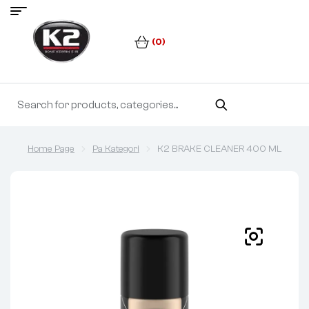
(0)
Home Page
Pa Kategori
K2 BRAKE CLEANER 400 ML