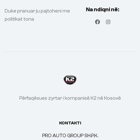
Na ndiqni në:
Duke pranuar ju pajtoheni me
politikat tona
Përfaqësues zyrtar i kompanisë K2 në Kosovë
KONTAKTI
PRO AUTO GROUP SH.P.K.