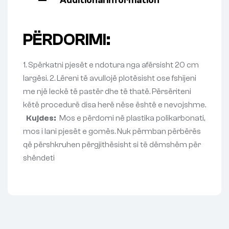
Additional information
PËRDORIMI:
1. Spërkatni pjesët e ndotura nga afërsisht 20 cm
largësi. 2. Lëreni të avullojë plotësisht ose fshijeni
me një leckë të pastër dhe të thatë. Përsëriteni
këtë procedurë disa herë nëse është e nevojshme.
Kujdes:
Mos e përdorni në plastika polikarbonati,
mos i lani pjesët e gomës. Nuk përmban përbërës
që përshkruhen përgjithësisht si të dëmshëm për
shëndeti