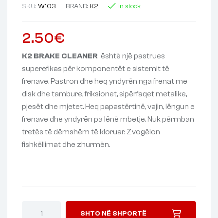
SKU:
W103
BRAND:
K2
In stock
2.50
€
K2 BRAKE CLEANER
është një pastrues
superefikas për komponentët e sistemit të
frenave. Pastron dhe heq yndyrën nga frenat me
disk dhe tambure, friksionet, sipërfaqet metalike,
pjesët dhe mjetet. Heq papastërtinë, vajin, lëngun e
frenave dhe yndyrën pa lënë mbetje. Nuk përmban
tretës të dëmshëm të kloruar. Zvogëlon
fishkëllimat dhe zhurmën.
SHTO NË SHPORTË