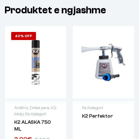
Produktet e ngjashme
40% OFF
Antifriz
,
Dritat para
,
K2
Pa Kategori
Moto
,
Pa Kategori
K2 Perfektor
K2 ALASKA 750
ML