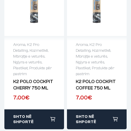
Aroma
,
K2 Pro
Aroma
,
K2 Pro
Detailing
,
Kozmetikë
,
Detailing
,
Kozmetikë
,
Mbrojtje e veturës
,
Mbrojtje e veturës
,
Ngjyra e veturës
,
Ngjyra e veturës
,
Plastikat
,
Produkte për
Plastikat
,
Produkte për
pastrim
pastrim
K2 POLO COCKPIT
K2 POLO COCKPIT
CHERRY 750 ML
COFFEE 750 ML
7.00
€
7.00
€
SHTO NË
SHTO NË
SHPORTË
SHPORTË