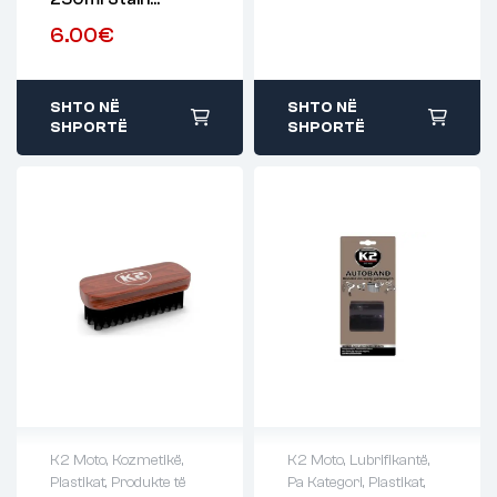
Remover, Glue
6.00
€
Remover
SHTO NË
SHTO NË
SHPORTË
SHPORTË
K2 Moto
,
Kozmetikë
,
K2 Moto
,
Lubrifikantë
,
Plastikat
,
Produkte të
Pa Kategori
,
Plastikat
,