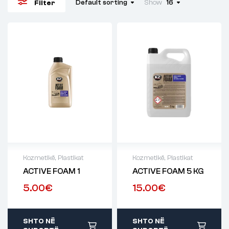
Default sorting
Show
16
Filter
Kozmetikë
,
Plastikat
Kozmetikë
,
Plastikat
ACTIVE FOAM 1
ACTIVE FOAM 5 KG
5.00
€
15.00
€
SHTO NË
SHTO NË