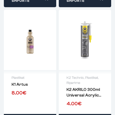
SHPORTË
SHPORTË
Plastikat
K2 Technic
,
Plastikat
,
Riparime
K1 Artus
K2 AKRILO 300ml
8.00
€
Universal Acrylic
White
4.00
€