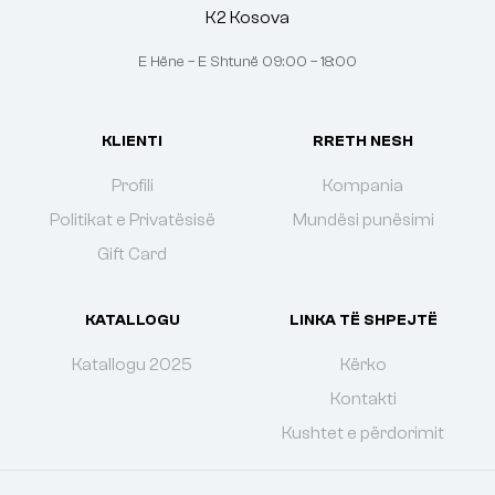
K2 Kosova
E Hëne – E Shtunë 09:00 – 18:00
KLIENTI
RRETH NESH
Profili
Kompania
Politikat e Privatësisë
Mundësi punësimi
Gift Card
KATALLOGU
LINKA TË SHPEJTË
Katallogu 2025
Kërko
Kontakti
Kushtet e përdorimit