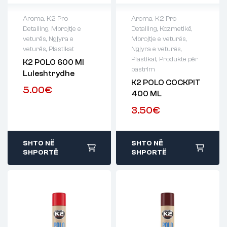
Aroma
,
K2 Pro
Aroma
,
K2 Pro
Detailing
,
Mbrojtje e
Detailing
,
Kozmetikë
,
veturës
,
Ngjyra e
Mbrojtje e veturës
,
veturës
,
Plastikat
Ngjyra e veturës
,
Plastikat
,
Produkte për
K2 POLO 600 Ml
pastrim
Luleshtrydhe
K2 POLO COCKPIT
5.00
€
400 ML
3.50
€
SHTO NË
SHTO NË
SHPORTË
SHPORTË