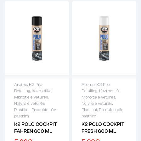
Aroma
,
K2 Pro
Aroma
,
K2 Pro
Detailing
,
Kozmetikë
,
Detailing
,
Kozmetikë
,
Mbrojtje e veturës
,
Mbrojtje e veturës
,
Ngjyra e veturës
,
Ngjyra e veturës
,
Plastikat
,
Produkte për
Plastikat
,
Produkte për
pastrim
pastrim
K2 POLO COCKPIT
K2 POLO COCKPIT
FAHREN 600 ML
FRESH 600 ML