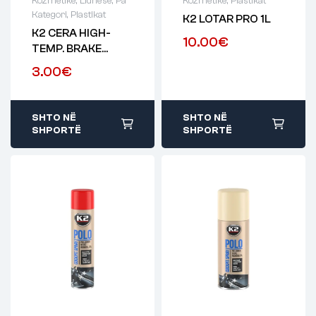
Kozmetikë
,
Lidhëse
,
Pa
Kozmetikë
,
Plastikat
Kategori
,
Plastikat
K2 LOTAR PRO 1L
K2 CERA HIGH-
10.00
€
TEMP. BRAKE
GREASE 100ML
3.00
€
SHTO NË
SHTO NË
SHPORTË
SHPORTË