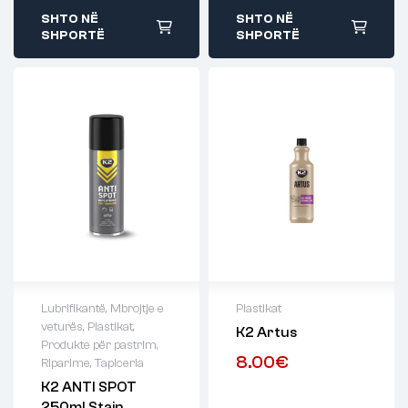
SHTO NË
SHTO NË
SHPORTË
SHPORTË
Lubrifikantë
,
Mbrojtje e
Plastikat
veturës
,
Plastikat
,
K2 Artus
Produkte për pastrim
,
8.00
€
Riparime
,
Tapiceria
K2 ANTI SPOT
250ml Stain