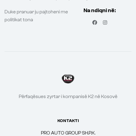
Na ndiqni në:
Duke pranuar ju pajtoheni me
politikat tona
Përfaqësues zyrtar i kompanisë K2 në Kosovë
KONTAKTI
PRO AUTO GROUP SH.P.K.