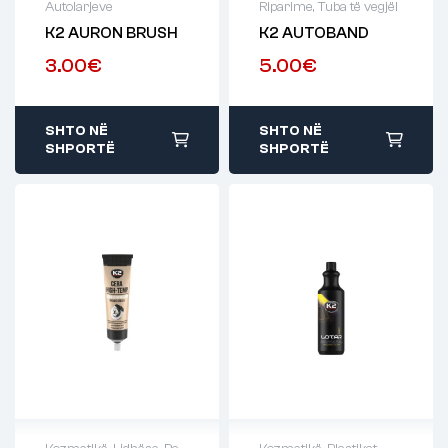
Autolarjeve
Riparime
,
Tuba të vegjël
K2 AURON BRUSH
K2 AUTOBAND
3.00
€
5.00
€
SHTO NË
SHTO NË
SHPORTË
SHPORTË