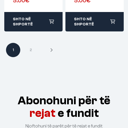
5.00
€
5.00
€
SHTO NË
SHTO NË
SHPORTË
SHPORTË
1
2
Abonohuni për të
rejat
e fundit
Njoftohuni të parët për të rejat e fundit