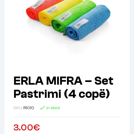
ERLA MIFRA – Set
Pastrimi (4 copë)
SKU:
R1010
In stock
3.00
€