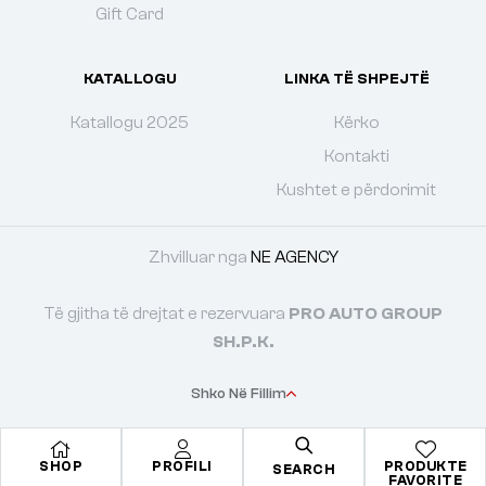
Gift Card
KATALLOGU
LINKA TË SHPEJTË
Katallogu 2025
Kërko
Kontakti
Kushtet e përdorimit
Zhvilluar nga
NE AGENCY
Të gjitha të drejtat e rezervuara
PRO AUTO GROUP
SH.P.K.
Shko Në Fillim
SHOP
PROFILI
PRODUKTE
SEARCH
FAVORITE