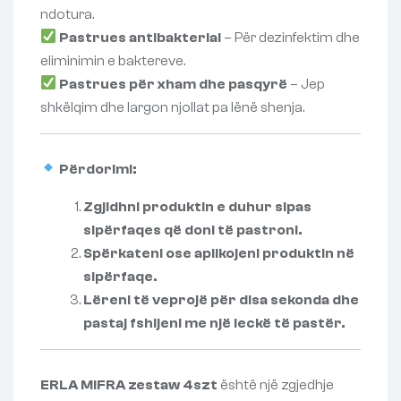
ndotura.
Pastrues antibakterial
– Për dezinfektim dhe
eliminimin e baktereve.
Pastrues për xham dhe pasqyrë
– Jep
shkëlqim dhe largon njollat pa lënë shenja.
Përdorimi:
Zgjidhni produktin e duhur sipas
sipërfaqes që doni të pastroni.
Spërkateni ose aplikojeni produktin në
sipërfaqe.
Lëreni të veprojë për disa sekonda dhe
pastaj fshijeni me një leckë të pastër.
ERLA MIFRA zestaw 4szt
është një zgjedhje