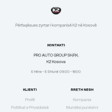
Përfaqësues zyrtar i kompanisë K2 në Kosovë
KONTAKTI
PRO AUTO GROUP SH.P.K.
K2 Kosova
E Hëne – E Shtunë 09:00 – 18:00
KLIENTI
RRETH NESH
Profili
Kompania
Politikat e Privatësisë
Mundësi punësimi