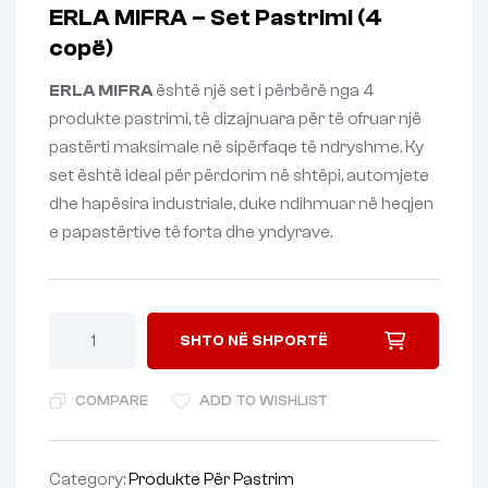
ERLA MIFRA – Set Pastrimi (4
copë)
ERLA MIFRA
është një set i përbërë nga 4
produkte pastrimi, të dizajnuara për të ofruar një
pastërti maksimale në sipërfaqe të ndryshme. Ky
set është ideal për përdorim në shtëpi, automjete
dhe hapësira industriale, duke ndihmuar në heqjen
e papastërtive të forta dhe yndyrave.
SHTO NË SHPORTË
COMPARE
ADD TO WISHLIST
Category:
Produkte Për Pastrim