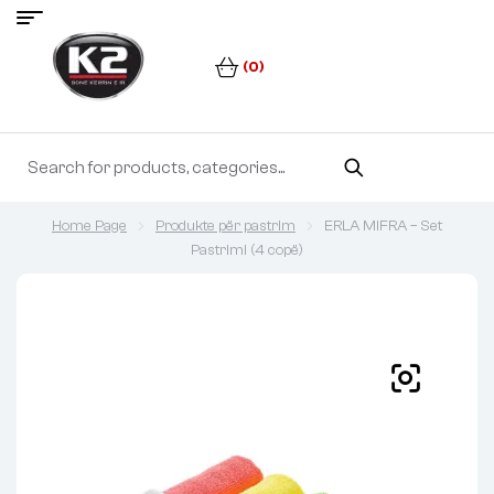
(0)
Home Page
Produkte për pastrim
ERLA MIFRA – Set
Pastrimi (4 copë)