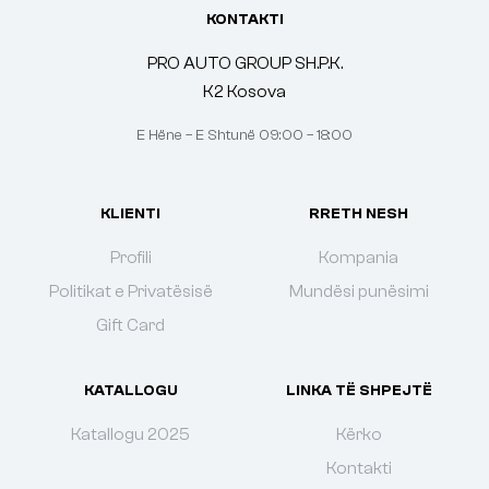
KONTAKTI
PRO AUTO GROUP SH.P.K.
K2 Kosova
E Hëne – E Shtunë 09:00 – 18:00
KLIENTI
RRETH NESH
Profili
Kompania
Politikat e Privatësisë
Mundësi punësimi
Gift Card
KATALLOGU
LINKA TË SHPEJTË
Katallogu 2025
Kërko
Kontakti