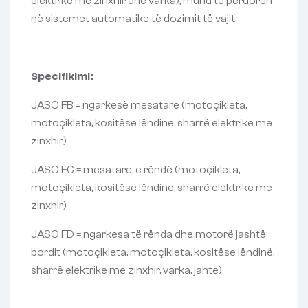
elektrike me zinxhir dhe varka), mund të përdoren
në sistemet automatike të dozimit të vajit.
Specifikimi:
JASO FB = ngarkesë mesatare (motoçikleta,
motoçikleta, kositëse lëndine, sharrë elektrike me
zinxhir)
JASO FC = mesatare, e rëndë (motoçikleta,
motoçikleta, kositëse lëndine, sharrë elektrike me
zinxhir)
JASO FD = ngarkesa të rënda dhe motorë jashtë
bordit (motoçikleta, motoçikleta, kositëse lëndinë,
sharrë elektrike me zinxhir, varka, jahte)