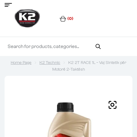
(0)
Home Page
K2 Technic
K2 2T RACE 1L – Vaj Sintetik për
Motorë 2-Taktësh