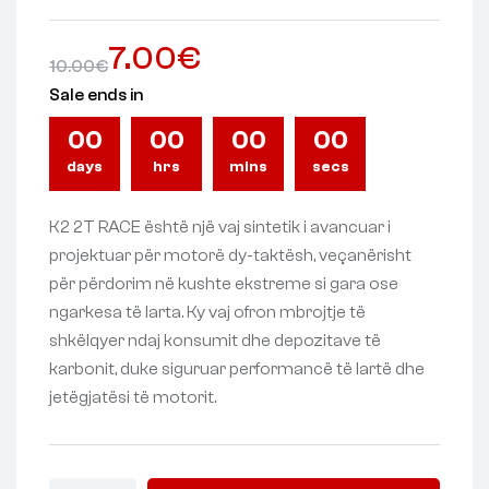
7.00
€
10.00
€
Sale ends in
00
00
00
00
days
hrs
mins
secs
K2 2T RACE është një vaj sintetik i avancuar i
projektuar për motorë dy-taktësh, veçanërisht
për përdorim në kushte ekstreme si gara ose
ngarkesa të larta. Ky vaj ofron mbrojtje të
shkëlqyer ndaj konsumit dhe depozitave të
karbonit, duke siguruar performancë të lartë dhe
jetëgjatësi të motorit.