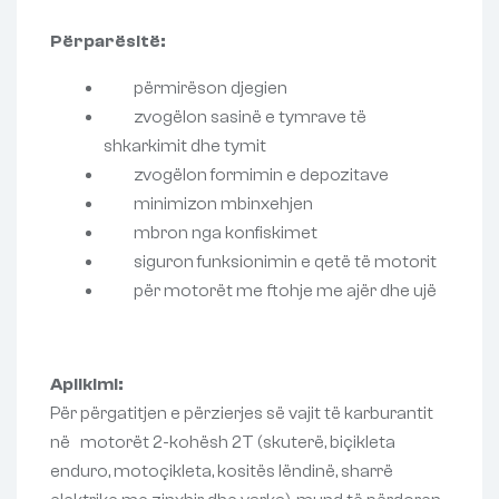
Përparësitë:
përmirëson djegien
zvogëlon sasinë e tymrave të
shkarkimit dhe tymit
zvogëlon formimin e depozitave
minimizon mbinxehjen
mbron nga konfiskimet
siguron funksionimin e qetë të motorit
për motorët me ftohje me ajër dhe ujë
Aplikimi:
Për përgatitjen e përzierjes së vajit të karburantit
në motorët 2-kohësh 2T (skuterë, biçikleta
enduro, motoçikleta, kositës lëndinë, sharrë