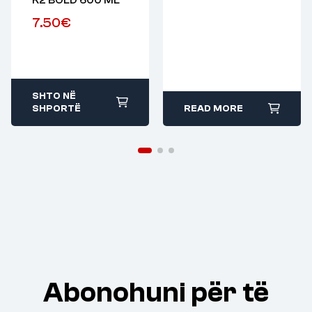
K2 BOLD 600 ML
7.50
€
SHTO NË
SHPORTË
READ MORE
Abonohuni për të