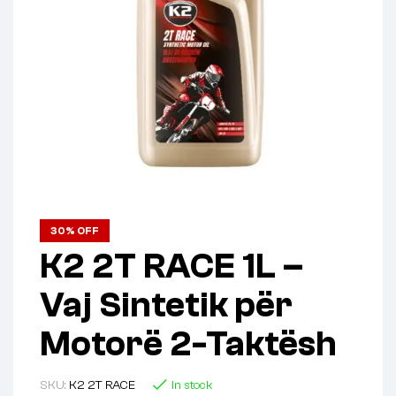
30% OFF
K2 2T RACE 1L –
Vaj Sintetik për
Motorë 2-Taktësh
SKU:
K2 2T RACE
In stock