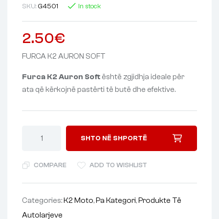
SKU:
G4501
In stock
2.50
€
FURCA K2 AURON SOFT
Furca K2 Auron Soft
është zgjidhja ideale për
ata që kërkojnë pastërti të butë dhe efektive.
SHTO NË SHPORTË
COMPARE
ADD TO WISHLIST
Categories:
K2 Moto
,
Pa Kategori
,
Produkte Të
Autolarjeve