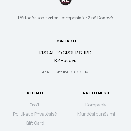
Përfaqësues zyrtar i kompanisë K2 në Kosovë
KONTAKTI
PRO AUTO GROUP SH.P.K.
K2 Kosova
E Hëne – E Shtunë 09:00 – 18:00
KLIENTI
RRETH NESH
Profili
Kompania
Politikat e Privatësisë
Mundësi punësimi
Gift Card