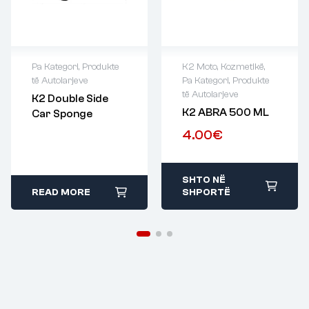
Pa Kategori
,
Produkte
K2 Moto
,
Kozmetikë
,
të Autolarjeve
Pa Kategori
,
Produkte
të Autolarjeve
K2 Double Side
K2 ABRA 500 ML
Car Sponge
4.00
€
SHTO NË
READ MORE
SHPORTË