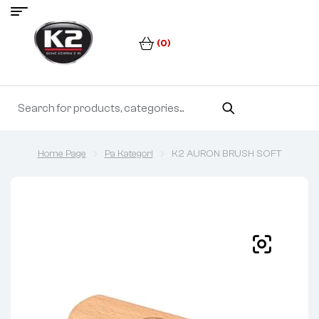
(0)
Home Page
Pa Kategori
K2 AURON BRUSH SOFT