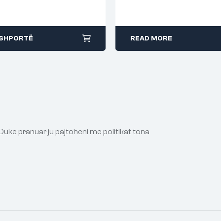
 SHPORTË
READ MORE
Duke pranuar ju pajtoheni me politikat tona