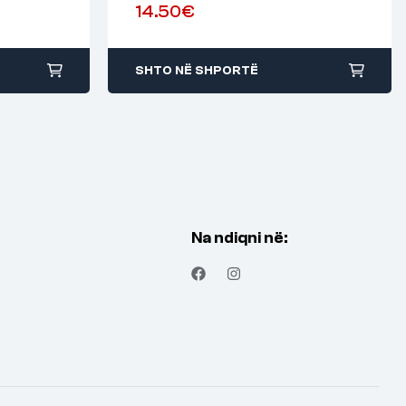
14.50
€
SHTO NË SHPORTË
Na ndiqni në: