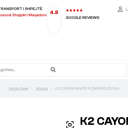
TRANSPORT I SHPEJTË
L
4.8
osovë Shqipëri Maqedoni
GOOGLE REVIEWS
Home Page
Aroma
K2 CAYON WHITE FLOWERS 250ml
K2 CAYO