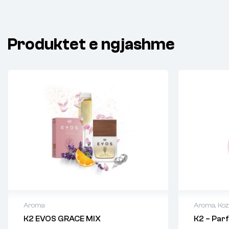
Produktet e ngjashme
Aroma
Aroma
,
Koz
K2 EVOS GRACE MIX
K2 – Pa