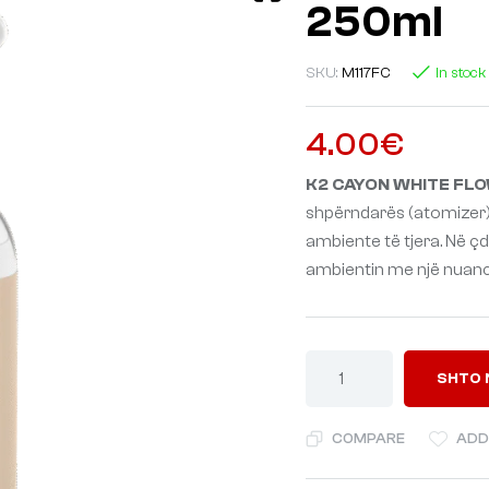
250ml
SKU:
M117FC
In stock
4.00
€
K2 CAYON WHITE FLO
shpërndarës (atomizer),
ambiente të tjera. Në ç
ambientin me një nuancë
SHTO 
COMPARE
ADD