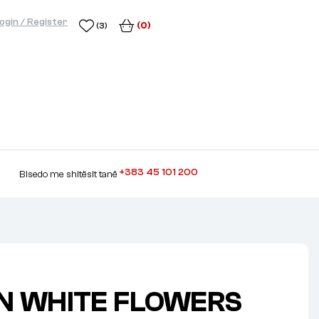
ogin / Register
(0)
(3)
+383 45 101 200
Bisedo me shitësit tanë
N WHITE FLOWERS