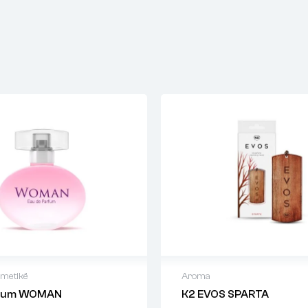
metikë
Aroma
rfum WOMAN
K2 EVOS SPARTA