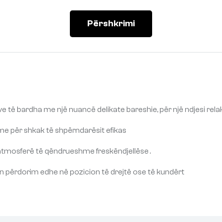
Përshkrimi
e të bardha me një nuancë delikate bareshie, për një ndjesi rel
 për shkak të shpërndarësit efikas
atmosferë të qëndrueshme freskëndjellëse
.
 përdorim edhe në pozicion të drejtë ose të kundërt