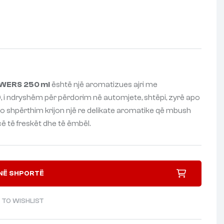
WERS 250 ml
është një aromatizues ajri me
 i ndryshëm për përdorim në automjete, shtëpi, zyrë apo
do shpërthim krijon një re delikate aromatike që mbush
 të freskët dhe të ëmbël.
NË SHPORTË
 TO WISHLIST