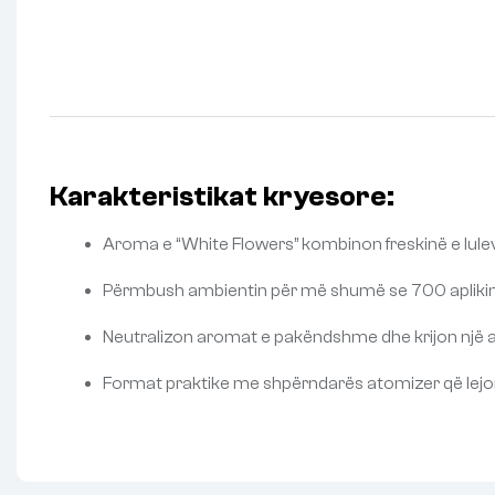
Karakteristikat kryesore
:
Aroma e “White Flowers” kombinon freskinë e lulev
Përmbush ambientin për më shumë se 700 aplikime
Neutralizon aromat e pakëndshme dhe krijon një 
Format praktike me shpërndarës atomizer që lejon