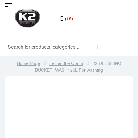
(19)
Home Page
Fellne dhe Goma
K2 DETAILING
BUCKET “WASH” ​​20L For washing