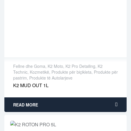
Fellne dhe Goma
,
K2 Moto
,
K2 Pro Detailing
,
K2
Technic
,
Kozmetikë
,
Produkte për biçikleta
,
Produkte për
pastrim
,
Produkte të Autolarjeve
K2 MUD OUT 1L
READ MORE