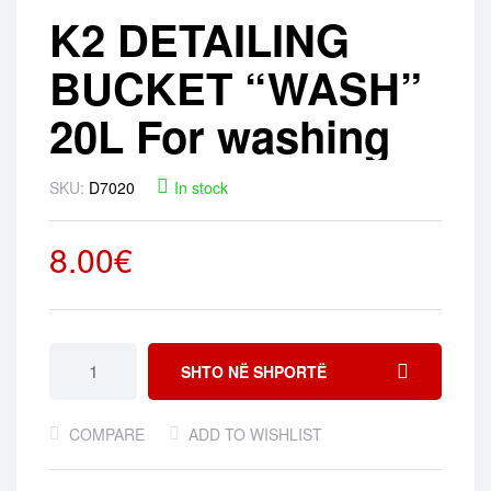
K2 DETAILING
BUCKET “WASH” ​​
20L For washing
SKU:
D7020
In stock
8.00
€
SHTO NË SHPORTË
COMPARE
ADD TO WISHLIST