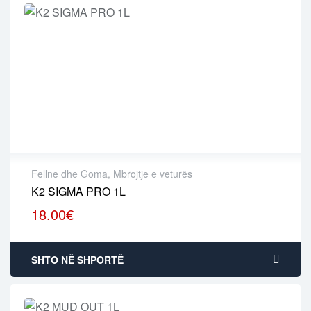
Fellne dhe Goma
,
Mbrojtje e veturës
K2 SIGMA PRO 1L
18.00
€
SHTO NË SHPORTË