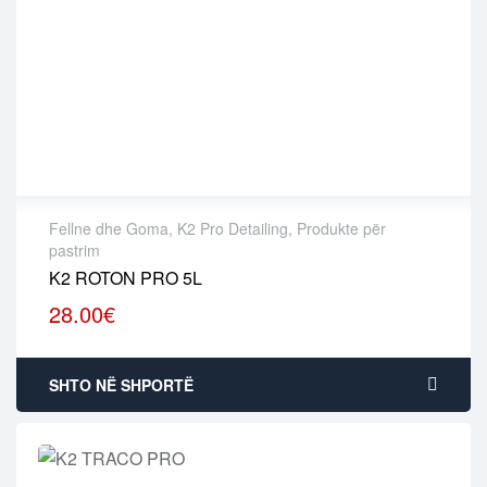
Fellne dhe Goma
,
K2 Pro Detailing
,
Produkte për
pastrim
K2 ROTON PRO 5L
28.00
€
SHTO NË SHPORTË