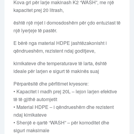
Kova gri për larje makinash K2 “WASH”, me një
kapacitet prej 20 litrash,
është një mjet i domosdoshëm për çdo entuziast të
një lyerjeje të pastër.
E bërë nga material HDPE jashtëzakonisht i
qëndrueshëm, rezistent ndaj goditjeve,
kimikateve dhe temperaturave të larta, është
ideale për larjen e sigurt të makinës suaj
Përparësitë dhe përfitimet kryesore:
• Kapacitet i madh prej 20L – lejon larjen efektive
të të gjithë automjetit
• Material HDPE – i qëndrueshëm dhe rezistent
ndaj kimikateve
• Shenjë e qartë “WASH” – për komoditet dhe
siguri maksimale