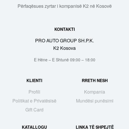
Përfaqësues zyrtar i kompanisë K2 në Kosovë
KONTAKTI
PRO AUTO GROUP SH.P.K.
K2 Kosova
E Hëne – E Shtunë 09:00 – 18:00
KLIENTI
RRETH NESH
Profili
Kompania
Politikat e Privatësisë
Mundësi punësimi
Gift Card
KATALLOGU
LINKA TË SHPEJTË