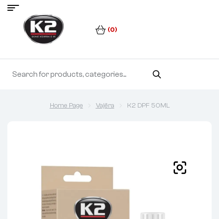
(0)
Home Page
Vajëra
K2 DPF 50ML