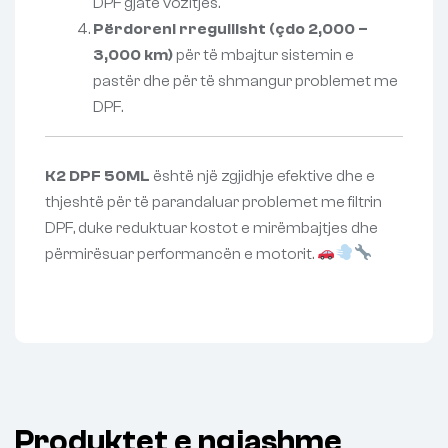
DPF gjatë vozitjes.
Përdoreni rregullisht (çdo 2,000 –
3,000 km)
për të mbajtur sistemin e
pastër dhe për të shmangur problemet me
DPF.
K2 DPF 50ML
është një zgjidhje efektive dhe e
thjeshtë për të parandaluar problemet me filtrin
DPF, duke reduktuar kostot e mirëmbajtjes dhe
përmirësuar performancën e motorit.
Produktet e ngjashme