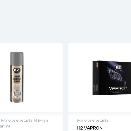
,
Mbrojtje e veturës
,
Ngjyra e
Mbrojtje e veturës
parime
K2 VAPRON