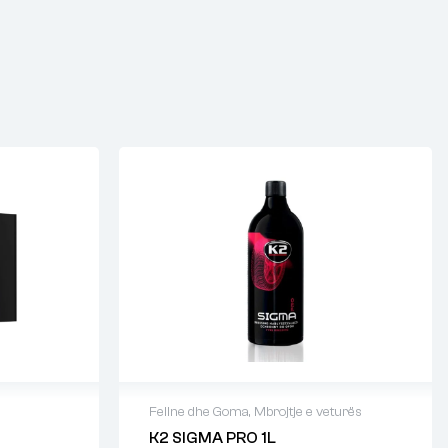
Fellne dhe Goma
,
Mbrojtje e veturës
K2 SIGMA PRO 1L