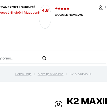
TRANSPORT I SHPEJTË
L
4.8
osovë Shqipëri Maqedoni
GOOGLE REVIEWS
Home Page
Mbrojtje e veturës
K2 MAXIMA 1 L
K2 MAXI