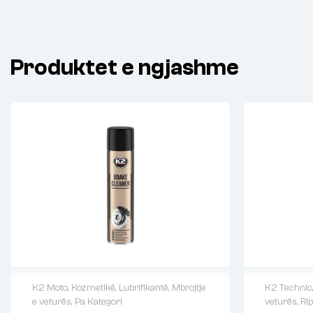
Produktet e ngjashme
K2 Moto
,
Kozmetikë
,
Lubrifikantë
,
Mbrojtje
K2 Technic
e veturës
,
Pa Kategori
veturës
,
Ri