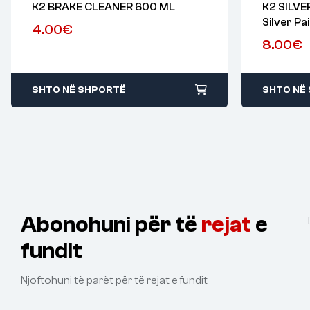
K2 BRAKE CLEANER 600 ML
K2 SILVE
Silver Pa
4.00
€
8.00
€
SHTO NË SHPORTË
SHTO NË
Abonohuni për të
rejat
e
fundit
Njoftohuni të parët për të rejat e fundit