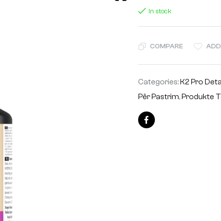
In stock
COMPARE
ADD
Categories:
K2 Pro Deta
Për Pastrim
,
Produkte T
Facebook