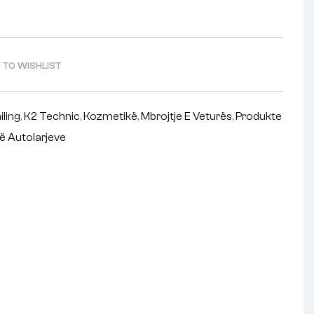
 TO WISHLIST
iling
,
K2 Technic
,
Kozmetikë
,
Mbrojtje E Veturës
,
Produkte
ë Autolarjeve