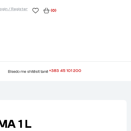
ogin / Register
(0)
+383 45 101 200
Bisedo me shitësit tanë
MA 1 L