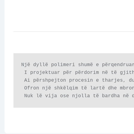
Një dyllë polimeri shumë e përqendruar
 I projektuar për përdorim në të gjith
 Ai përshpejton procesin e tharjes, du
 Ofron një shkëlqim të lartë dhe mbron
 Nuk lë vija ose njolla të bardha në 