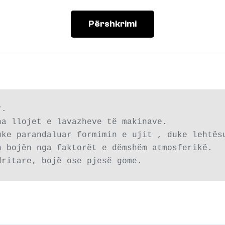
Përshkrimi
.

a llojet e lavazheve të makinave.

ke parandaluar formimin e ujit , duke lehtësu
 bojën nga faktorët e dëmshëm atmosferikë.

dritare, bojë ose pjesë gome.