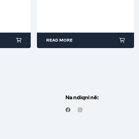
READ MORE
Na ndiqni në: