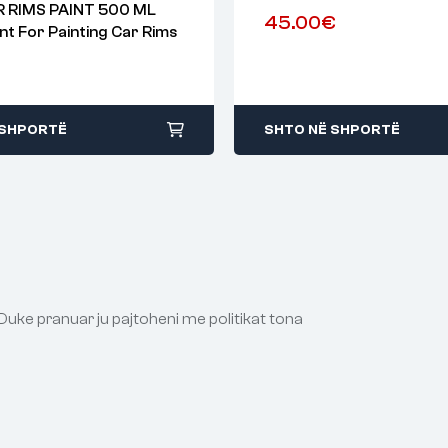
R RIMS PAINT 500 ML
45.00
€
int For Painting Car Rims
 SHPORTË
SHTO NË SHPORTË
Duke pranuar ju pajtoheni me politikat tona