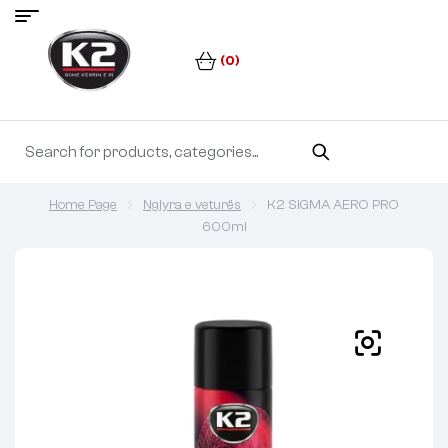
(0)
Home Page
Ngjyra e veturës
K2 SIGMA AERO PRO
600ml