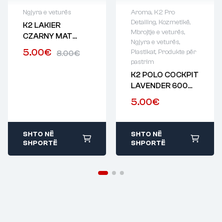
Ngjyra e veturës
Aroma
,
K2 Pro
Detailing
,
Kozmetikë
,
K2 LAKIER
Mbrojtje e veturës
,
CZARNY MAT
Ngjyra e veturës
,
500ML
5.00
€
Plastikat
,
Produkte për
8.00
€
pastrim
K2 POLO COCKPIT
LAVENDER 600
ML
5.00
€
SHTO NË
SHTO NË
SHPORTË
SHPORTË