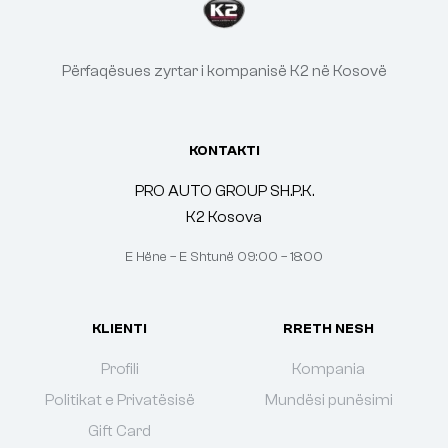
Përfaqësues zyrtar i kompanisë K2 në Kosovë
KONTAKTI
PRO AUTO GROUP SH.P.K.
K2 Kosova
E Hëne – E Shtunë 09:00 – 18:00
KLIENTI
RRETH NESH
Profili
Kompania
Politikat e Privatësisë
Mundësi punësimi
Gift Card