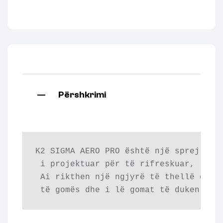
Përshkrimi
K2 SIGMA AERO PRO është një sprej për 
 i projektuar për të rifreskuar, lustr
 Ai rikthen një ngjyrë të thellë dhe i
 të gomës dhe i lë gomat të duken të 