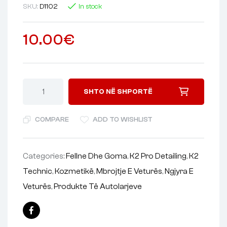
SKU:
D1102
In stock
10.00
€
SHTO NË SHPORTË
COMPARE
ADD TO WISHLIST
Categories:
Fellne Dhe Goma
,
K2 Pro Detailing
,
K2
Technic
,
Kozmetikë
,
Mbrojtje E Veturës
,
Ngjyra E
Veturës
,
Produkte Të Autolarjeve
Facebook