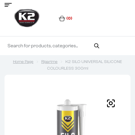
(0)
Home Page
Riparime
K2 SILO UNIVERSAL SILICONE
COLOURLESS 300ml