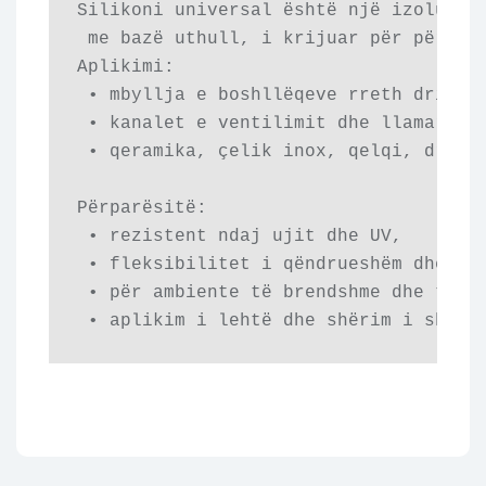
Silikoni universal është një izolues i
 me bazë uthull, i krijuar për përdori
Aplikimi: 

 • mbyllja e boshllëqeve rreth dritare
 • kanalet e ventilimit dhe llamarina,
 • qeramika, çelik inox, qelqi, druri 
Përparësitë: 

 • rezistent ndaj ujit dhe UV,

 • fleksibilitet i qëndrueshëm dhe ngj
 • për ambiente të brendshme dhe të ja