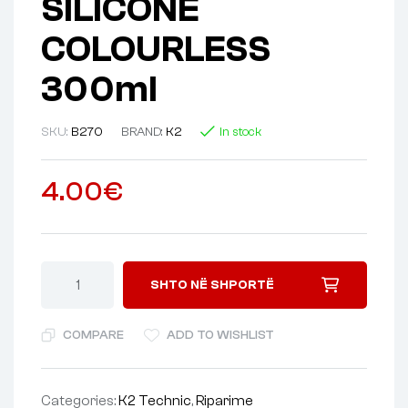
SILICONE
COLOURLESS
300ml
SKU:
B270
BRAND:
K2
In stock
4.00
€
SHTO NË SHPORTË
COMPARE
ADD TO WISHLIST
Categories:
K2 Technic
,
Riparime