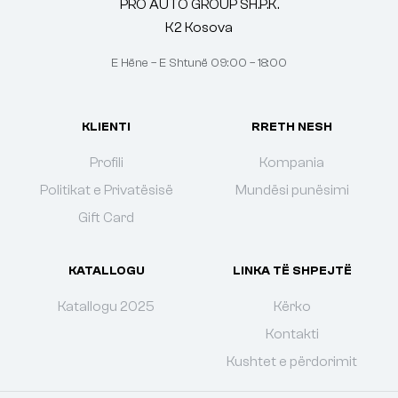
PRO AUTO GROUP SH.P.K.
K2 Kosova
E Hëne – E Shtunë 09:00 – 18:00
KLIENTI
RRETH NESH
Profili
Kompania
Politikat e Privatësisë
Mundësi punësimi
Gift Card
KATALLOGU
LINKA TË SHPEJTË
Katallogu 2025
Kërko
Kontakti
Kushtet e përdorimit