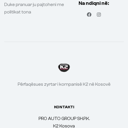
Na ndiqni në:
Duke pranuar ju pajtoheni me
politikat tona
Përfaqësues zyrtar i kompanisë K2 në Kosovë
KONTAKTI
PRO AUTO GROUP SH.P.K.
K2 Kosova