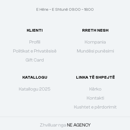
E Hëne – E Shtunë 09:00 – 18:00
KLIENTI
RRETH NESH
Profili
Kompania
Politikat e Privatësisë
Mundësi punësimi
Gift Card
KATALLOGU
LINKA TË SHPEJTË
Katallogu 2025
Kërko
Kontakti
Kushtet e përdorimit
Zhvilluar nga
NE AGENCY