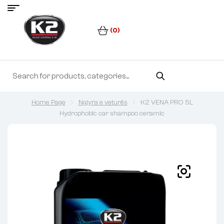
(0)
Home Page
Ngjyra e veturës
K2 VENA PRO 5L
Hydrophobic car shampoo ceramic