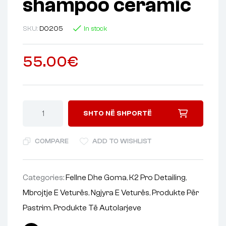
shampoo ceramic
SKU:
D0205
In stock
55.00
€
SHTO NË SHPORTË
COMPARE
ADD TO WISHLIST
Categories:
Fellne Dhe Goma
,
K2 Pro Detailing
,
Mbrojtje E Veturës
,
Ngjyra E Veturës
,
Produkte Për
Pastrim
,
Produkte Të Autolarjeve