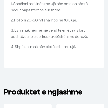
1. Shpëlani makinën me ujë nën presion për të
hequr papastërtinë e lirshme.
2. Holloni 20-50 ml shampo në 10 L ujë.
3. Lani makinën në një vend të errët, nga lart
poshtë, duke e aplikuar tretësirën me dorezë.
4. Shpëlani makinën plotësisht me ujë.
Produktet e ngjashme