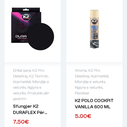
Dritat para
,
K2 Pro
Aroma
,
K2 Pro
Detailing
,
K2 Technic
,
Detailing
,
Kozmetikë
,
Kozmetikë
,
Mbrojtje e
Mbrojtje e veturës
,
veturës
,
Ngjyra e
Ngjyra e veturës
,
veturës
,
Produkte për
Plastikat
pastrim
K2 POLO COCKPIT
Sfungjer K2
VANILLA 600 ML
DURAFLEX Për
5.00
€
Lustrim Dhe
7.50
€
Përfundim