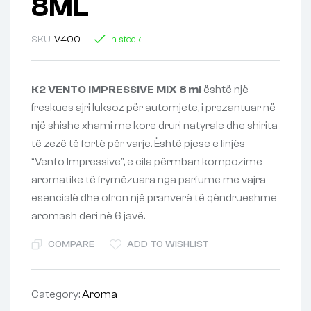
8ML
SKU:
V400
In stock
K2 VENTO IMPRESSIVE MIX 8 ml
është një
freskues ajri luksoz për automjete, i prezantuar në
një shishe xhami me kore druri natyrale dhe shirita
të zezë të fortë për varje. Është pjese e linjës
“Vento Impressive”, e cila përmban kompozime
aromatike të frymëzuara nga parfume me vajra
esencialë dhe ofron një pranverë të qëndrueshme
aromash deri në 6 javë.
COMPARE
ADD TO WISHLIST
Category:
Aroma