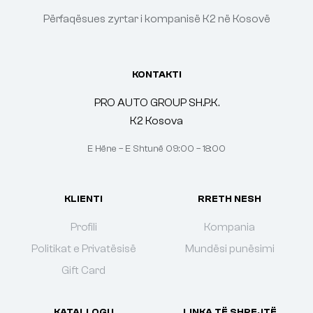
Përfaqësues zyrtar i kompanisë K2 në Kosovë
KONTAKTI
PRO AUTO GROUP SH.P.K.
K2 Kosova
E Hëne – E Shtunë 09:00 – 18:00
KLIENTI
RRETH NESH
Profili
Kompania
Politikat e Privatësisë
Mundësi punësimi
Gift Card
KATALLOGU
LINKA TË SHPEJTË