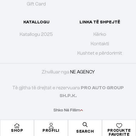
Gift Card
KATALLOGU
LINKA TË SHPEJTË
Katallogu 2025
Kërko
Kontakti
Kushtet e përdorimit
Zhvilluar nga
NE AGENCY
Të gjitha të drejtat e rezervuara
PRO AUTO GROUP
SH.P.K.
Shko Në Fillim
SHOP
PROFILI
PRODUKTE
SEARCH
FAVORITE