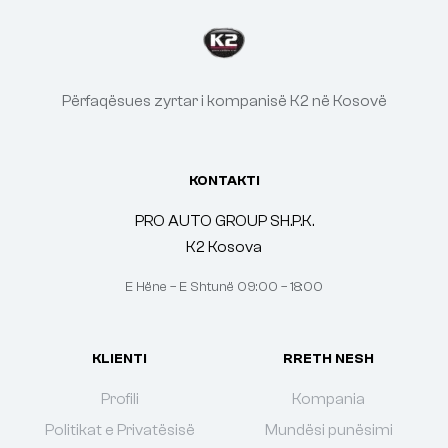
Përfaqësues zyrtar i kompanisë K2 në Kosovë
KONTAKTI
PRO AUTO GROUP SH.P.K.
K2 Kosova
E Hëne – E Shtunë 09:00 – 18:00
KLIENTI
RRETH NESH
Profili
Kompania
Politikat e Privatësisë
Mundësi punësimi