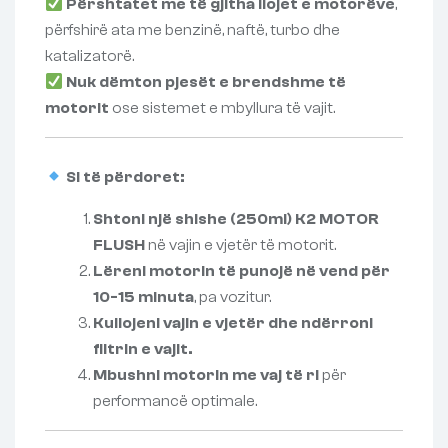
Përshtatet me të gjitha llojet e motorëve
,
përfshirë ata me benzinë, naftë, turbo dhe
katalizatorë.
Nuk dëmton pjesët e brendshme të
motorit
ose sistemet e mbyllura të vajit.
Si të përdoret:
Shtoni një shishe (250ml) K2 MOTOR
FLUSH
në vajin e vjetër të motorit.
Lëreni motorin të punojë në vend për
10-15 minuta
, pa vozitur.
Kullojeni vajin e vjetër dhe ndërroni
filtrin e vajit.
Mbushni motorin me vaj të ri
për
performancë optimale.