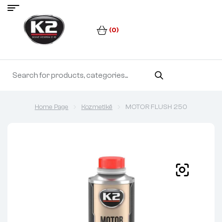
(0)
Home Page
Kozmetikë
MOTOR FLUSH 250