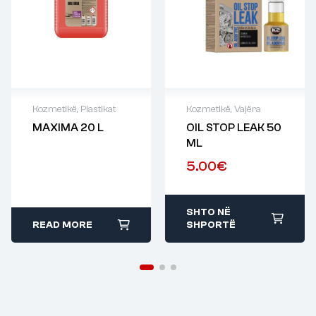
Kozmetikë
,
Plastikat
Kozmetikë
,
Vajëra
MAXIMA 20 L
OIL STOP LEAK 50
ML
5.00
€
SHTO NË
READ MORE
SHPORTË