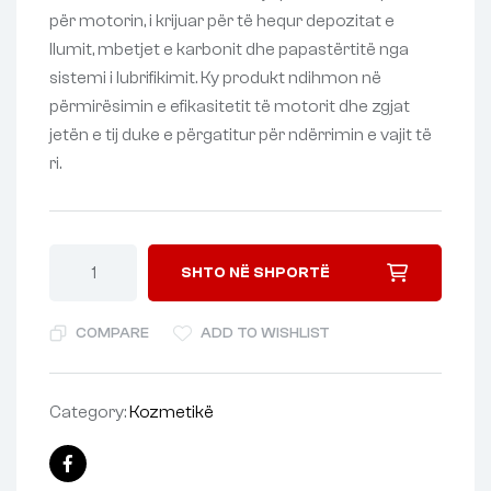
për motorin, i krijuar për të hequr depozitat e
llumit, mbetjet e karbonit dhe papastërtitë nga
sistemi i lubrifikimit. Ky produkt ndihmon në
përmirësimin e efikasitetit të motorit dhe zgjat
jetën e tij duke e përgatitur për ndërrimin e vajit të
ri.
SHTO NË SHPORTË
COMPARE
ADD TO WISHLIST
Category:
Kozmetikë
Facebook