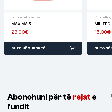
Kozmetikë
,
Plastikat
Kozmetikë
,
MAXIMA 5 L
MILITEC
23.00
€
15.00
€
SHTO NË SHPORTË
SHTO NË
Abonohuni për të
rejat
e
fundit