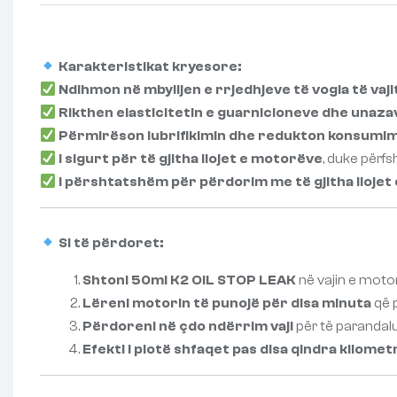
Karakteristikat kryesore:
Ndihmon në mbylljen e rrjedhjeve të vogla të vaji
Rikthen elasticitetin e guarnicioneve dhe unaz
Përmirëson lubrifikimin dhe redukton konsumimi
I sigurt për të gjitha llojet e motorëve
, duke përfs
I përshtatshëm për përdorim me të gjitha llojet 
Si të përdoret:
Shtoni 50ml K2 OIL STOP LEAK
në vajin e motor
Lëreni motorin të punojë për disa minuta
që p
Përdoreni në çdo ndërrim vaji
për të parandalu
Efekti i plotë shfaqet pas disa qindra kilome