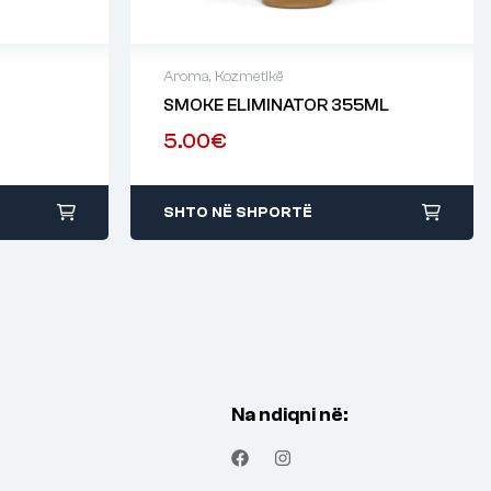
Aroma
,
Kozmetikë
SMOKE ELIMINATOR 355ML
5.00
€
SHTO NË SHPORTË
Na ndiqni në: