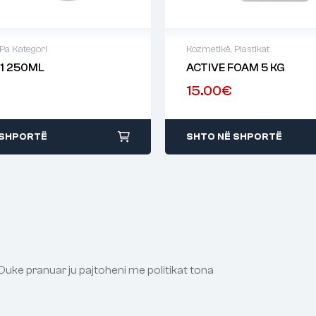
Pa Kategori
Kozmetikë
,
Plastikat
-1 250ML
ACTIVE FOAM 5 KG
15.00
€
 SHPORTË
SHTO NË SHPORTË
Duke pranuar ju pajtoheni me politikat tona