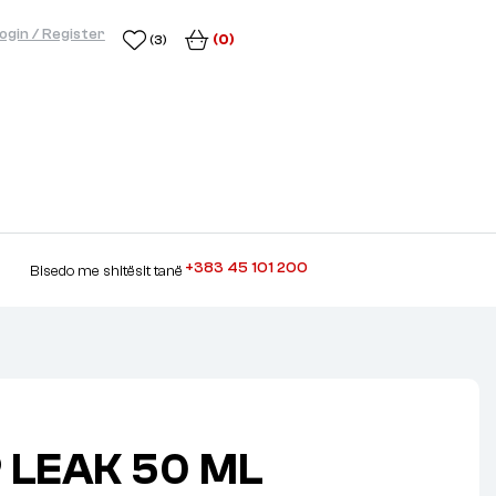
ogin / Register
(0)
(3)
+383 45 101 200
Bisedo me shitësit tanë
P LEAK 50 ML