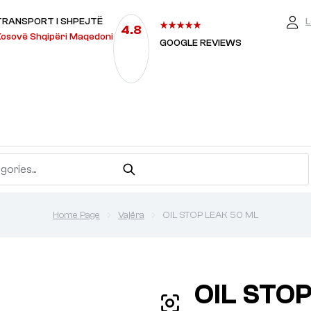
TRANSPORT I SHPEJTË
L
4.8
osovë Shqipëri Maqedoni
GOOGLE REVIEWS
Home Page
Vajëra
OIL STOP LEAK 50 ML
OIL STO