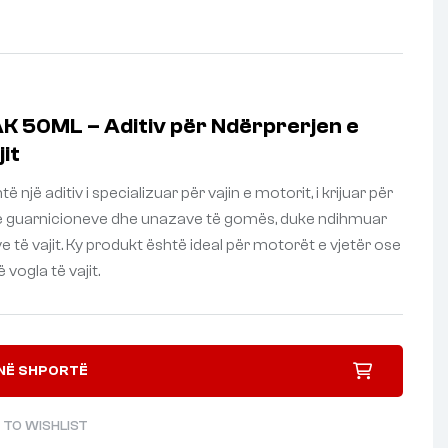
K 50ML – Aditiv për Ndërprerjen e
jit
ë një aditiv i specializuar për vajin e motorit, i krijuar për
in e guarnicioneve dhe unazave të gomës, duke ndihmuar
ve të vajit. Ky produkt është ideal për motorët e vjetër ose
 vogla të vajit.
NË SHPORTË
 TO WISHLIST