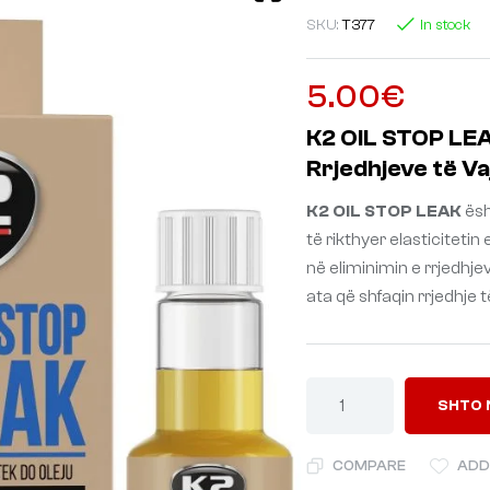
SKU:
T377
In stock
5.00
€
K2 OIL STOP LEA
Rrjedhjeve të Va
K2 OIL STOP LEAK
ësht
të rikthyer elasticitet
në eliminimin e rrjedhje
ata që shfaqin rrjedhje të
SHTO 
COMPARE
ADD