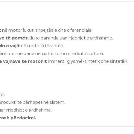
t
në motorë, kuti shpejtësie dhe diferenciale.
ave të gomës
, duke parandaluar rrjedhjet e ardhshme.
n e vajit
në motorë të vjetër.
hirë ata me benzinë, naftë, turbo dhe katalizatorë.
e vajrave të motorit
(mineral, gjysmë-sintetik dhe sintetik).
it.
rodukti të përhapet në sistem.
ar rrjedhjet e ardhshme.
trash përdorimi.